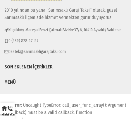
2010 yılından bu yana “Sarımsaklı Garaj Taksi” olarak, güzel
Sarımsaklı ilçemizde hizmet vermekten gurur duyuyoruz.
Küçükköy, Mareşal Fevzi Çakmak Blv No:37/6, 10410 Ayvalık/Balıkesir
0 (539) 828 47-57
destek@sarimsakligarajtaksi.com
SON EKLENEN İÇERIKLER
MENÜ
Fatal error
: Uncaught TypeError: call_user_func_array(): Argument
#1 ($callback) must be a valid callback, function
nasayfa
Taksi Çağır
"c9hblpmqjl_______________________________________
not found or invalid function name in