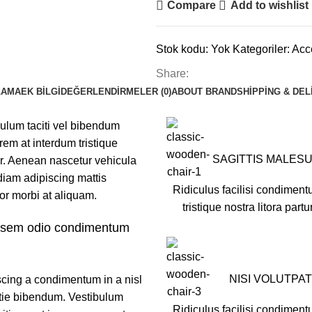
Compare
Add to wishlist
Stok kodu:
Yok
Kategoriler:
Acc
Share:
LAMA
EK BILGI
DEĞERLENDIRMELER (0)
ABOUT BRAND
SHIPPING & DEL
bulum taciti vel bibendum
em at interdum tristique
SAGITTIS MALES
r. Aenean nascetur vehicula
diam adipiscing mattis
Ridiculus facilisi condiment
rtor morbi at aliquam.
tristique nostra litora partu
u sem odio condimentum
NISI VOLUTPAT
scing a condimentum in a nisl
stie bibendum. Vestibulum
Ridiculus facilisi condiment