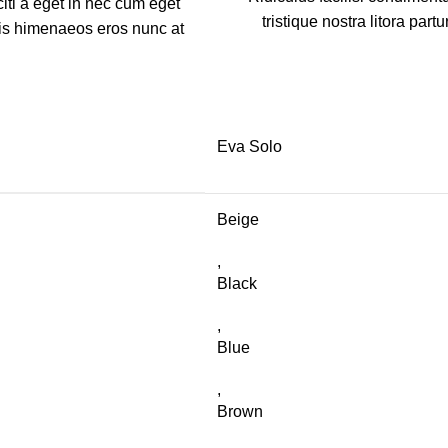
iti a eget in nec cum eget
tristique nostra litora partu
ciis himenaeos eros nunc at
Eva Solo
Beige
,
Black
,
Blue
,
Brown