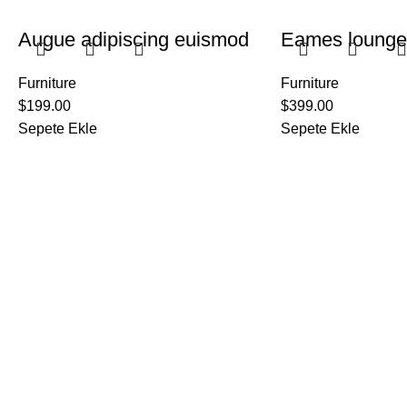
Augue adipiscing euismod
Eames lounge 
Furniture
Furniture
$
199.00
$
399.00
Sepete Ekle
Sepete Ekle