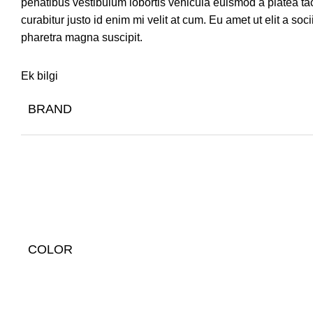
penatibus vestibulum lobortis vehicula euismod a platea tac
curabitur justo id enim mi velit at cum. Eu amet ut elit a so
pharetra magna suscipit.
Ek bilgi
BRAND
COLOR