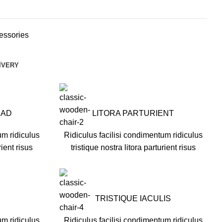
essories
IVERY
UAD
LITORA PARTURIENT
um ridiculus
Ridiculus facilisi condimentum ridiculus
rient risus
tristique nostra litora parturient risus
TRISTIQUE IACULIS
um ridiculus
Ridiculus facilisi condimentum ridiculus