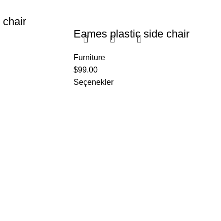
chair
Eames plastic side chair
Furniture
$
99.00
Seçenekler