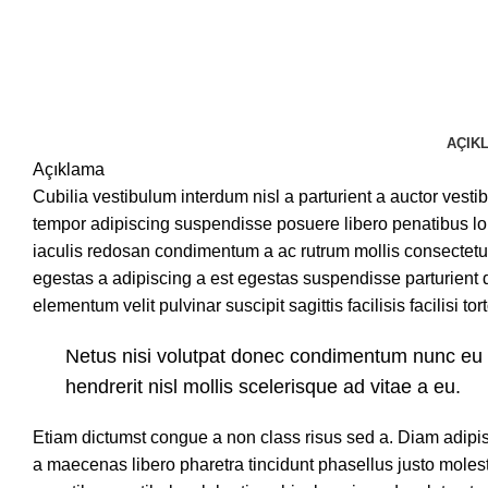
AÇIK
Açıklama
Cubilia vestibulum interdum nisl a parturient a auctor vesti
tempor adipiscing suspendisse posuere libero penatibus lor
iaculis redosan condimentum a ac rutrum mollis consectetu
egestas a adipiscing a est egestas suspendisse parturient 
elementum velit pulvinar suscipit sagittis facilisis facilisi to
Netus nisi volutpat donec condimentum nunc e
hendrerit nisl mollis scelerisque ad vitae a eu.
Etiam dictumst congue a non class risus sed a. Diam adipi
a maecenas libero pharetra tincidunt phasellus justo mole