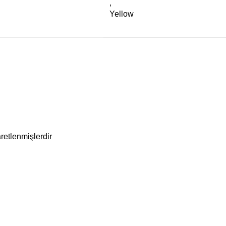
,
Yellow
aretlenmişlerdir