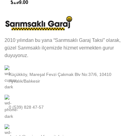
$
199.00
Augue adipiscing euismod
Furniture
2010 yılından bu yana “Sarımsaklı Garaj Taksi” olarak,
güzel Sarımsaklı ilçemizde hizmet vermekten gurur
duyuyoruz.
Küçükköy, Mareşal Fevzi Çakmak Blv No:37/6, 10410
Ayvalık/Balıkesir
0 (539) 828 47-57