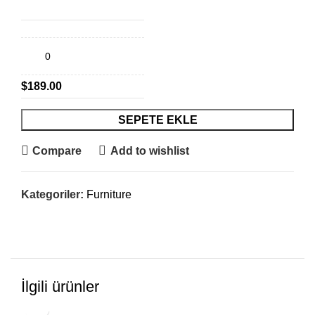
Classic wooden chair
$
189.00
SEPETE EKLE
Compare
Add to wishlist
Kategoriler:
Furniture
İlgili ürünler