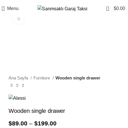
0
Menu
$
0.00
Click to enlarge
Ana Sayfa
Furniture
Wooden single drawer
Wooden single drawer
$
89.00
–
$
199.00